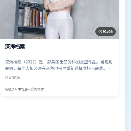
91:05
深海档案
深海档案（2021）是一部美国出品的科幻类型作品。当规则
失效，每个人都必须在灰色地带里重新选择立场与底线。动
作场面设计讲究空间与节奏，文戏部分同样扎实耐嚼。由洪
科幻
剧场
常秀执导，咏梅、弗洛伦丝·皮尤、古天乐，廖凡等联袂出
演。影片于2021年4月14日（美国）在部分地区首映上线，
8.2万
3.6千
5年前
适合喜欢科幻题材的观众观看。