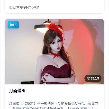
量。由许鞍华执导，艾米莉·布朗特、黄渤、秦海璐，吴京
等联袂出演。影片于2023年11月13日（中国香港）在部分地
9.7万
4千
2年前
区首映上线，适合喜欢悬疑题材的观众观看。
热门
99:18
月面追缉
月面追缉（2021）是一部法国出品的爱情类型作品。故事在
一条看似平静的时间线里被悄然改写，人物被迫直面过去与