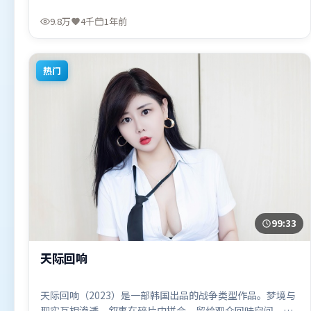
洪常秀执导，杨紫、白宇、张家辉，孙艺珍等联袂出演。影
片于2024年10月17日（韩国）在部分地区首映上线，适合喜
9.8万
4千
1年前
欢科幻题材的观众观看。
热门
99:33
天际回响
天际回响（2023）是一部韩国出品的战争类型作品。梦境与
现实互相渗透，叙事在碎片中拼合，留给观众回味空间。叙