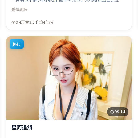
现在的撕裂。视听风格统一而富有实验感，配乐与画面情绪
爱情
剧场
贴合。由克里斯托弗·诺兰执导，张译、宋康昊、汤唯，刘
德华等联袂出演。影片于2021年12月25日（法国）在部分地
9.4万
3.9千
4年前
区首映上线，适合喜欢爱情题材的观众观看。
热门
99:14
星河追缉