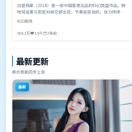
白昼档案（2018）是一部中国香港出品的科幻类型作品。跨
地域追索与密室对峙交替出现，节奏层层加码，张力持续上
扬。摄影与美术共同营造出强烈地域气质，增强沉浸感。由
科幻
剧场
乌尔善执导，咏梅、沈腾、秦海璐，长泽雅美、堺雅人等联
袂出演。影片于2018年10月18日（中国香港）在部分地区首
9.3万
3.9千
7年前
映上线，适合喜欢科幻题材的观众观看。
最新更新
新片新剧同步上架
最新