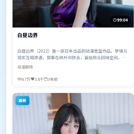
99:04
白昼边界
白昼边界（2022）是一部日本出品的动漫类型作品。梦境与
现实互相渗透，叙事在碎片中拼合，留给观众回味空间。类
型元素被重新组合，既致敬经典也尝试突破套路。由程耳执
动漫
剧场
导，王景春、木村拓哉、张家辉，古天乐等联袂出演。影片
于2022年12月19日（日本）在部分地区首映上线，适合喜欢
8.7万
3.8千
3年前
动漫题材的观众观看。
最新