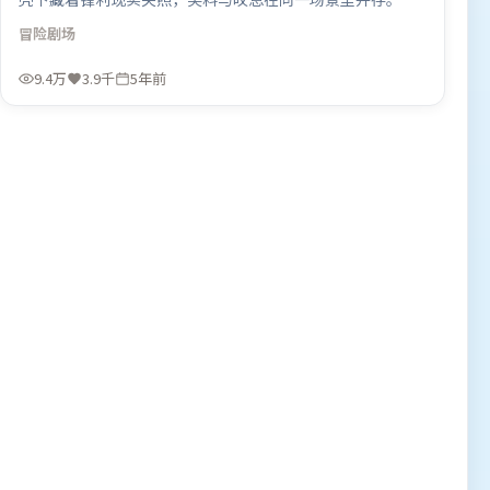
型元素被重新组合，既致敬经典也尝试突破套路。由洪常秀
冒险
剧场
执导，马东锡、宋康昊、李政宰，秦海璐、王景春等联袂出
演。影片于2021年7月17日（英国）在部分地区首映上线，
9.4万
3.9千
5年前
适合喜欢冒险题材的观众观看。