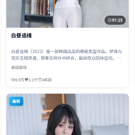
97:25
白昼追缉
白昼追缉（2022）是一部韩国出品的悬疑类型作品。梦境与
现实互相渗透，叙事在碎片中拼合，留给观众回味空间。动
作场面设计讲究空间与节奏，文戏部分同样扎实耐嚼。由徐
悬疑
剧场
克执导，黄渤、奥卡菲娜、弗洛伦丝·皮尤，胡歌、阿米尔
·汗等联袂出演。影片于2022年8月16日（韩国）在部分地
6.9万
3.3千
4年前
区首映上线，适合喜欢悬疑题材的观众观看。
最新