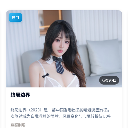
热门
99:41
终局边界
终局边界（2023）是一部中国香港出品的悬疑类型作品。一
次旅途成为自我救赎的隐喻，风景变化与心境转折彼此呼
应。人物关系网复杂却不凌乱，每场对手戏都推动信息增
悬疑
剧场