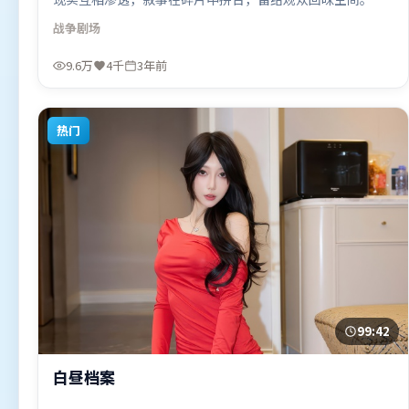
事线索多线并进，最终在关键节点收束。由丹尼斯·维伦纽
战争
剧场
瓦执导，木村拓哉、肖战、王景春，沈腾等联袂出演。影片
于2023年5月19日（韩国）在部分地区首映上线，适合喜欢
9.6万
4千
3年前
战争题材的观众观看。
热门
99:42
白昼档案