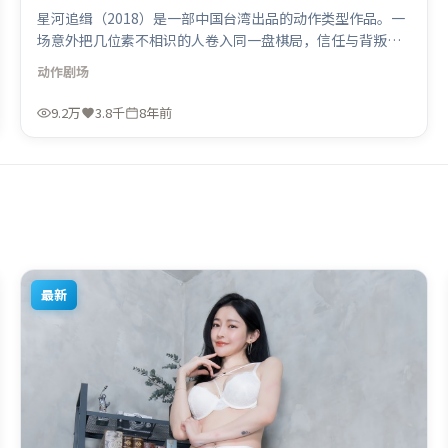
星河追缉（2018）是一部中国台湾出品的动作类型作品。一
场意外把几位素不相识的人卷入同一盘棋局，信任与背叛交
替上演。人物关系网复杂却不凌乱，每场对手戏都推动信息
动作
剧场
增量。由文牧野执导，木村拓哉、秦海璐、吴京，汤姆·哈
迪、艾米莉·布朗特、奥卡菲娜等联袂出演。影片于2018年
9.2万
3.8千
8年前
3月13日（中国台湾）在部分地区首映上线，适合喜欢动作
题材的观众观看。
最新