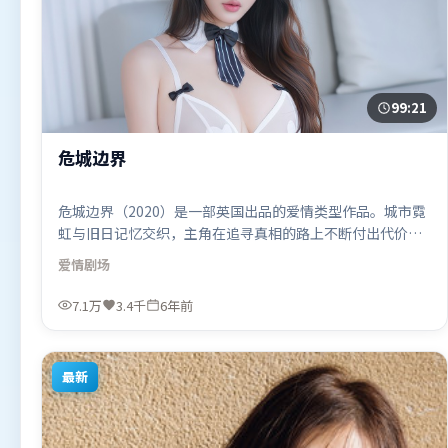
99:21
危城边界
危城边界（2020）是一部英国出品的爱情类型作品。城市霓
虹与旧日记忆交织，主角在追寻真相的路上不断付出代价。
人物关系网复杂却不凌乱，每场对手戏都推动信息增量。由
爱情
剧场
詹姆斯·卡梅隆执导，秦海璐、杨紫、汤唯，肖战等联袂出
演。影片于2020年7月16日（英国）在部分地区首映上线，
7.1万
3.4千
6年前
适合喜欢爱情题材的观众观看。
最新