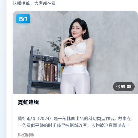
热播榜单，大家都在看
热门
99:05
霓虹追缉
霓虹追缉（2024）是一部韩国出品的科幻类型作品。故事在
一条看似平静的时间线里被悄然改写，人物被迫直面过去与
现在的撕裂。叙事线索多线并进，最终在关键节点收束。由
科幻
剧场