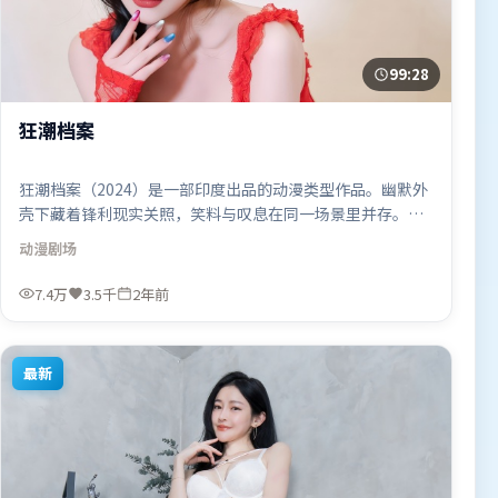
99:28
狂潮档案
狂潮档案（2024）是一部印度出品的动漫类型作品。幽默外
壳下藏着锋利现实关照，笑料与叹息在同一场景里并存。动
作场面设计讲究空间与节奏，文戏部分同样扎实耐嚼。由拉
动漫
剧场
吉库马尔·希拉尼执导，胡歌、弗洛伦丝·皮尤、张译，阿
米尔·汗、张家辉、章子怡等联袂出演。影片于2024年5月
7.4万
3.5千
2年前
19日（印度）在部分地区首映上线，适合喜欢动漫题材的观
众观看。
最新