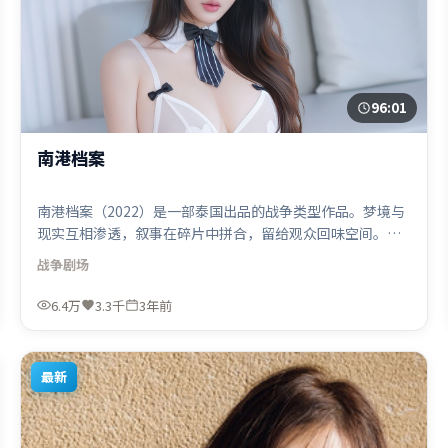
96:01
南港档案
南港档案（2022）是一部泰国出品的战争类型作品。梦境与
现实互相渗透，叙事在碎片中拼合，留给观众回味空间。视
听风格统一而富有实验感，配乐与画面情绪贴合。由克里斯
战争
剧场
托弗·诺兰执导，刘德华、古天乐、梁朝伟，沈腾等联袂出
演。影片于2022年11月16日（泰国）在部分地区首映上线，
6.4万
3.3千
3年前
适合喜欢战争题材的观众观看。
最新