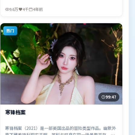
贾樟柯执导，奥卡菲娜、汤唯、梁朝伟，周冬雨、宋康昊、
艾米莉·布朗特等联袂出演。影片于2022年3月19日（中国
9.6万
4千
4年前
香港）在部分地区首映上线，适合喜欢爱情题材的观众观
看。
热门
99:47
寒锋档案
寒锋档案（2021）是一部英国出品的冒险类型作品。幽默外
壳下藏着锋利现实关照，笑料与叹息在同一场景里并存。类