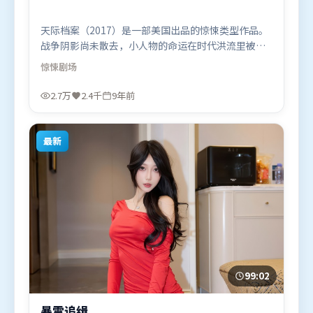
天际档案（2017）是一部美国出品的惊悚类型作品。
战争阴影尚未散去，小人物的命运在时代洪流里被轻
轻托起又放下。人物关系网复杂却不凌乱，每场对手
惊悚
剧场
戏都推动信息增量。由雷德利·斯科特执导，沈腾、
河正宇、木村拓哉，王景春等联袂出演。影片于2017
2.7万
2.4千
9年前
年3月17日（美国）在部分地区首映上线，适合喜欢惊
悚题材的观众观看。
最新
99:02
暴雪追缉