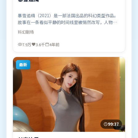
暴雪追缉（2021）是一部法国出品的科幻类型作品。
故事在一条看似平静的时间线里被悄然改写，人物被
迫直面过去与现在的撕裂。群像刻画各有弧光，配角
科幻
剧场
亦承担叙事推进功能。由娄烨执导，周迅、苍井优、
堺雅人，张译等联袂出演。影片于2021年12月1日
7.9万
3.6千
4年前
（法国）在部分地区首映上线，适合喜欢科幻题材的
观众观看。
最新
99:37