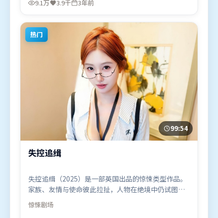
9.1万
3.9千
3年前
演。影片于2023年4月1日（印度）在部分地区首映上
线，适合喜欢爱情题材的观众观看。
热门
99:54
失控追缉
失控追缉（2025）是一部英国出品的惊悚类型作品。
家族、友情与使命彼此拉扯，人物在绝境中仍试图守
住心中微光。叙事线索多线并进，最终在关键节点收
惊悚
剧场
束。由王家卫执导，吴京、沈腾、谭卓，长泽雅美、