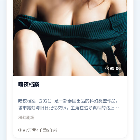
99:06
暗夜档案
暗夜档案（2021）是一部泰国出品的科幻类型作品。
城市霓虹与旧日记忆交织，主角在追寻真相的路上不
断付出代价。群像刻画各有弧光，配角亦承担叙事推
科幻
剧场
进功能。由郭帆执导，黄政民、胡歌、汤唯，木村拓
哉、易烊千玺等联袂出演。影片于2021年1月17日
9.7万
4千
5年前
（泰国）在部分地区首映上线，适合喜欢科幻题材的