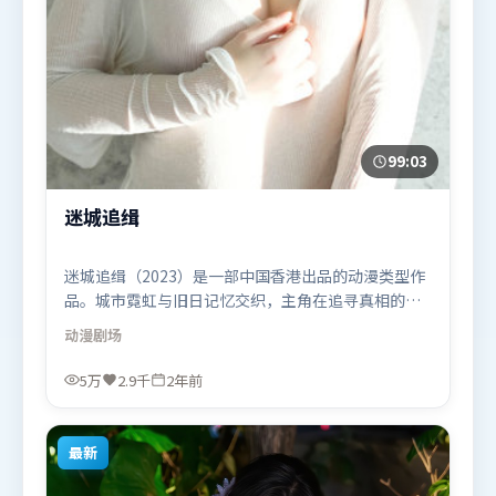
99:03
迷城追缉
迷城追缉（2023）是一部中国香港出品的动漫类型作
品。城市霓虹与旧日记忆交织，主角在追寻真相的路
上不断付出代价。叙事线索多线并进，最终在关键节
动漫
剧场
点收束。由贾樟柯执导，阿米尔·汗、全智贤、赵丽
颖，梁朝伟等联袂出演。影片于2023年9月23日（中
5万
2.9千
2年前
国香港）在部分地区首映上线，适合喜欢动漫题材的
观众观看。
最新