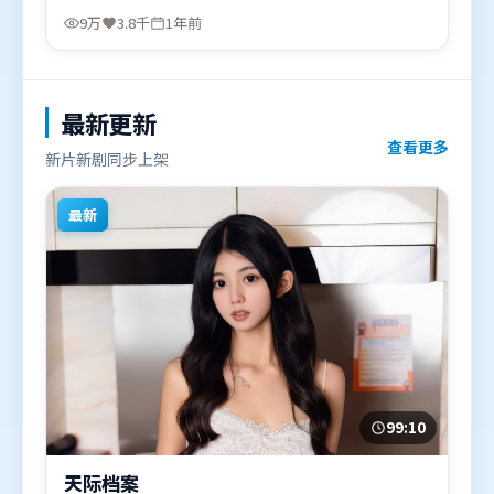
古天乐、张家辉，周迅、提莫西·查拉米等联袂出
9万
3.8千
1年前
演。影片于2024年10月22日（中国大陆）在部分地区
首映上线，适合喜欢悬疑题材的观众观看。
最新更新
查看更多
新片新剧同步上架
最新
99:10
天际档案