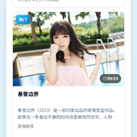
地区首映上线，适合喜欢悬疑题材的观众观看。
热门
99:59
暴雪边界
暴雪边界（2023）是一部印度出品的爱情类型作品。
故事在一条看似平静的时间线里被悄然改写，人物被
迫直面过去与现在的撕裂。动作场面设计讲究空间与
爱情
剧场
节奏，文戏部分同样扎实耐嚼。由贾樟柯执导，周
迅、孙艺珍、肖战，段奕宏、王景春、廖凡等联袂出