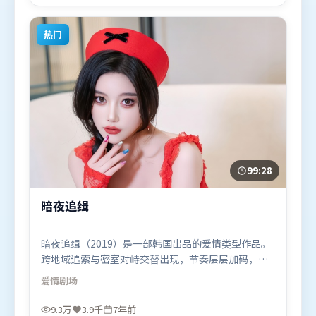
欢动漫题材的观众观看。
热门
99:28
暗夜追缉
暗夜追缉（2019）是一部韩国出品的爱情类型作品。
跨地域追索与密室对峙交替出现，节奏层层加码，张
力持续上扬。叙事线索多线并进，最终在关键节点收
爱情
剧场
束。由让-皮埃尔·热内执导，刘亦菲、汤姆·哈迪、
易烊千玺，沈腾等联袂出演。影片于2019年6月10日
9.3万
3.9千
7年前