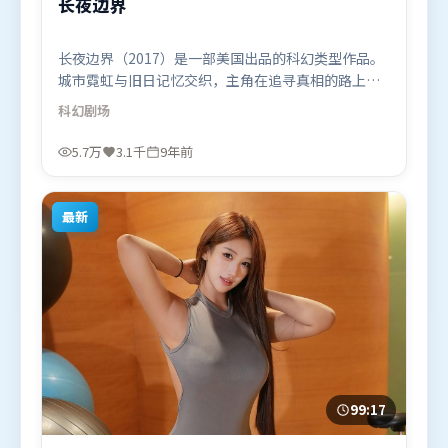
长夜边界
长夜边界（2017）是一部美国出品的科幻类型作品。
城市霓虹与旧日记忆交织，主角在追寻真相的路上不
断付出代价。视听风格统一而富有实验感，配乐与画
科幻
剧场
面情绪贴合。由毕赣执导，肖战、汤姆·哈迪、雷佳
音，易烊千玺等联袂出演。影片于2017年2月25日
5.7万
3.1千
9年前
（美国）在部分地区首映上线，适合喜欢科幻题材的
观众观看。
最新
99:17