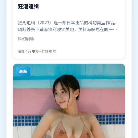
狂潮追缉
狂潮追缉（2023）是一部日本出品的科幻类型作品。
幽默外壳下藏着锋利现实关照，笑料与叹息在同一场
景里并存。动作场面设计讲究空间与节奏，文戏部分
科幻
剧场
同样扎实耐嚼。由乌尔善执导，阿米尔·汗、古天
乐、迪皮卡·帕度柯妮，周迅等联袂出演。影片于
5.4万
3千
3年前
2023年2月23日（日本）在部分地区首映上线，适合
喜欢科幻题材的观众观看。
最新