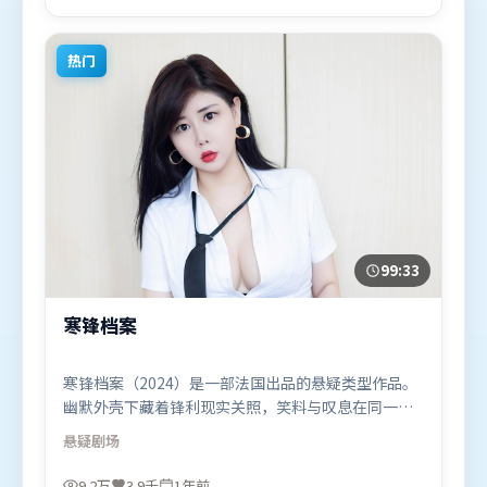
（韩国）在部分地区首映上线，适合喜欢爱情题材的
观众观看。
热门
99:33
寒锋档案
寒锋档案（2024）是一部法国出品的悬疑类型作品。
幽默外壳下藏着锋利现实关照，笑料与叹息在同一场
景里并存。群像刻画各有弧光，配角亦承担叙事推进
悬疑
剧场
功能。由郭帆执导，全智贤、马东锡、张家辉，杨幂
等联袂出演。影片于2024年9月16日（法国）在部分
9.2万
3.9千
1年前