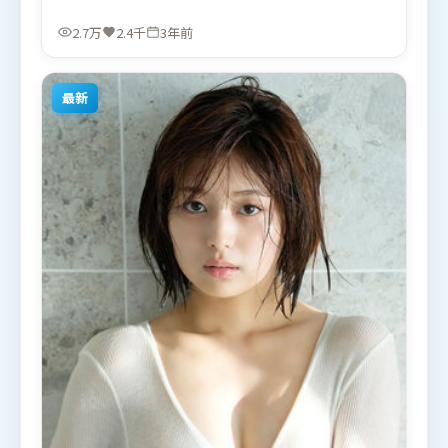
突破套路。由薛晓路执导，章子怡、肖战、段奕宏，
赵丽颖、黄渤、张译等联袂出演。影片于2022年11月
2.7万
2.4千
3年前
23日（韩国）在部分地区首映上线，适合喜欢惊悚题
材的观众观看。
最新