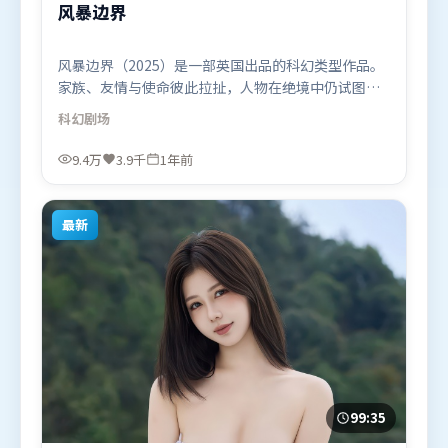
风暴边界
风暴边界（2025）是一部英国出品的科幻类型作品。
家族、友情与使命彼此拉扯，人物在绝境中仍试图守
住心中微光。人物关系网复杂却不凌乱，每场对手戏
科幻
剧场
都推动信息增量。由吕克·贝松执导，全智贤、基里
安·墨菲、梁朝伟，马东锡等联袂出演。影片于2025
9.4万
3.9千
1年前
年7月26日（英国）在部分地区首映上线，适合喜欢科
幻题材的观众观看。
最新
99:35