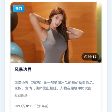
观众观看。
热门
99:17
风暴边界
风暴边界（2025）是一部英国出品的科幻类型作品。
家族、友情与使命彼此拉扯，人物在绝境中仍试图守
住心中微光。人物关系网复杂却不凌乱，每场对手戏
科幻
剧场
都推动信息增量。由吕克·贝松执导，全智贤、基里
安·墨菲、梁朝伟，马东锡等联袂出演。影片于2025
9.4万
3.9千
1年前
年7月26日（英国）在部分地区首映上线，适合喜欢科