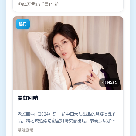
阿米尔·汗等联袂出演。影片于2025年1月27日（英
9.1万
3.8千
1年前
国）在部分地区首映上线，适合喜欢惊悚题材的观众
观看。
热门
90:31
霓虹回响
霓虹回响（2024）是一部中国大陆出品的悬疑类型作
品。跨地域追索与密室对峙交替出现，节奏层层加
码，张力持续上扬。群像刻画各有弧光，配角亦承担
悬疑
剧场
叙事推进功能。由詹姆斯·卡梅隆执导，奥卡菲娜、