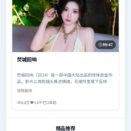
99:47
焚城回响
焚城回响（2024）是一部中国大陆出品的惊悚类型作
品。影片以克制镜头推进情绪，在细节里埋下反转，
直至最后一刻才揭开谜底。群像刻画各有弧光，配角
惊悚
剧场
亦承担叙事推进功能。由许鞍华执导，梁朝伟、朱一
龙、沈腾，雷佳音、肖战等联袂出演。影片于2024年
8.8万
3.8千
2年前
2月11日（中国大陆）在部分地区首映上线，适合喜欢
惊悚题材的观众观看。
精品推荐