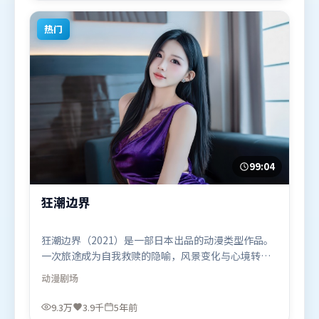
幻题材的观众观看。
热门
99:04
狂潮边界
狂潮边界（2021）是一部日本出品的动漫类型作品。
一次旅途成为自我救赎的隐喻，风景变化与心境转折
彼此呼应。高潮段落信息密度高，情绪释放与主题回
动漫
剧场
扣同时完成。由薛晓路执导，阿米尔·汗、章子怡、
全智贤，宋康昊、汤姆·哈迪等联袂出演。影片于
9.3万
3.9千
5年前
2021年1月8日（日本）在部分地区首映上线，适合喜